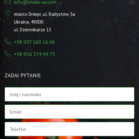
info@triada-ua.com
miasto Dniepr, ul. Radystów, 5а
Ukraina, 49000
ul. Dziennikarze 13
+38 097 160 16 68
+38 056 374 99 75
ZADAJ PYTANIE