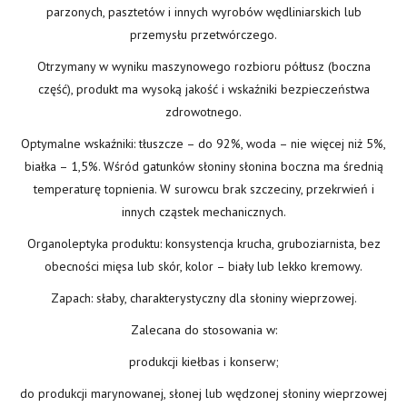
parzonych, pasztetów i innych wyrobów wędliniarskich lub
przemysłu przetwórczego.
Otrzymany w wyniku maszynowego rozbioru półtusz (boczna
część), produkt ma wysoką jakość i wskaźniki bezpieczeństwa
zdrowotnego.
Optymalne wskaźniki: tłuszcze – do 92%, woda – nie więcej niż 5%,
białka – 1,5%. Wśród gatunków słoniny słonina boczna ma średnią
temperaturę topnienia. W surowcu brak szczeciny, przekrwień i
innych cząstek mechanicznych.
Organoleptyka produktu: konsystencja krucha, gruboziarnista, bez
obecności mięsa lub skór, kolor – biały lub lekko kremowy.
Zapach: słaby, charakterystyczny dla słoniny wieprzowej.
Zalecana do stosowania w:
produkcji kiełbas i konserw;
do produkcji marynowanej, słonej lub wędzonej słoniny wieprzowej