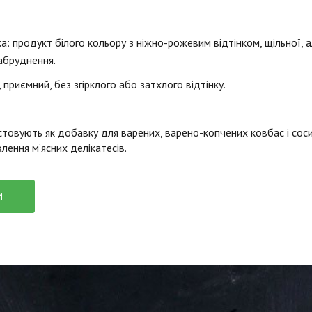
а: продукт білого кольору з ніжно-рожевим відтінком, щільної, 
забруднення.
, приємний, без згірклого або затхлого відтінку.
товують як добавку для варених, варено-копчених ковбас і соси
лення м’ясних делікатесів.
И