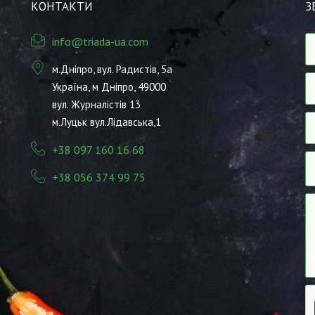
КОНТАКТИ
З
info@triada-ua.com
м.Дніпро, вул. Радистів, 5а
Україна, м Дніпро, 49000
вул. Журналістів 13
м.Луцьк вул.Лідавська,1
+38 097 160 16 68
+38 056 374 99 75