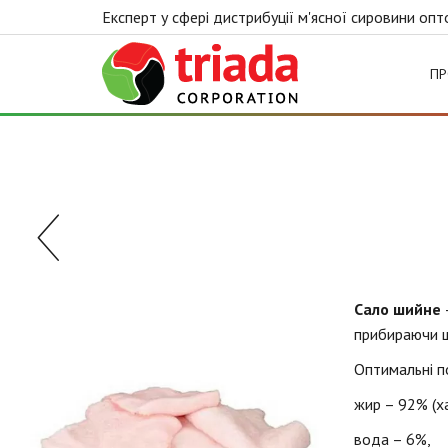
Експерт у сфері дистрибуції м'ясної сировини оп
Triada
ПР
Сало шийне
–
прибираючи 
Оптимальні п
жир – 92% (х
вода – 6%,