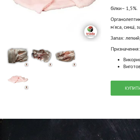
білки– 1,5%.
Органолептик
м’яса, синці, 
Запах: легкий
Призначення:
Викорис
Виготов
КУПИТ