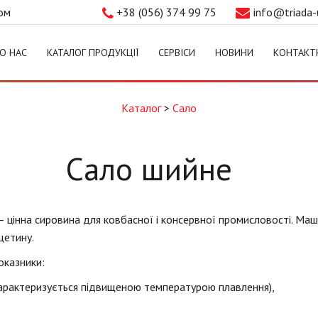
том
+38 (056) 374 99 75
info@triada-
О НАС
КАТАЛОГ ПРОДУКЦІЇ
СЕРВІСИ
НОВИНИ
КОНТАКТ
Каталог
>
Сало
Сало шийне
 цінна сировина для ковбасної і консервної промисловості. Маш
щетину.
оказники:
арактеризується підвищеною температурою плавлення),