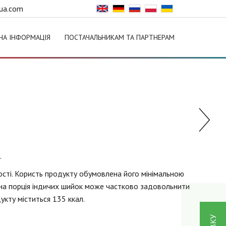
ua.com
НА ІНФОРМАЦІЯ
ПОСТАЧАЛЬНИКАМ ТА ПАРТНЕРАМ
.
ості. Користь продукту обумовлена його мінімальною
 одна порція індичих шийок може частково задовольнити
дукту міститься 135 ккал.