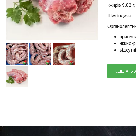
-жирів 9,82 г;
Шия індича – 
Органолептик
приємн
ніжно-р
відсутні
СДЕЛАТЬ 