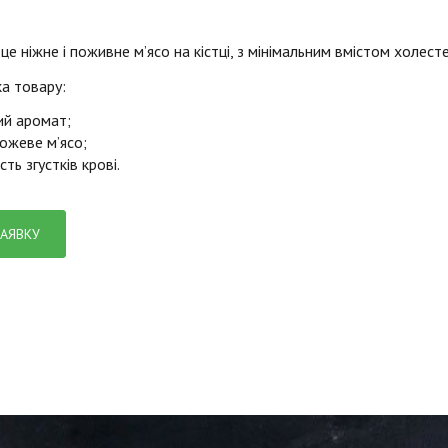
це ніжне і поживне м’ясо на кістці, з мінімальним вмістом холест
а товару:
ий аромат;
ожеве м’ясо;
сть згустків крові.
ЗАЯВКУ