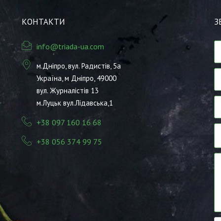
КОНТАКТИ
З
info@triada-ua.com
м.Дніпро, вул. Радистів, 5а
Україна, м Дніпро, 49000
вул. Журналістів 13
м.Луцьк вул.Лідавська,1
+38 097 160 16 68
+38 056 374 99 75