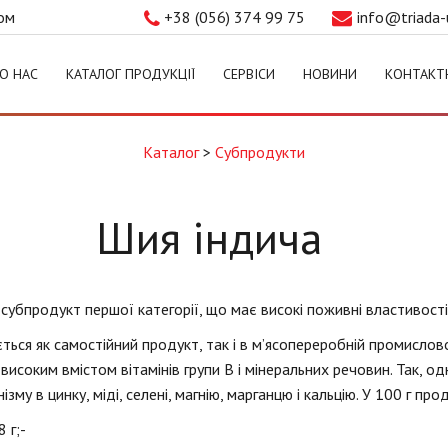
том
+38 (056) 374 99 75
info@triada-
О НАС
КАТАЛОГ ПРОДУКЦІЇ
СЕРВІСИ
НОВИНИ
КОНТАКТ
Каталог
>
Субпродукти
Шия індича
субпродукт першої категорії, що має високі поживні властивості
ться як самостійний продукт, так і в м’ясопереробній промислов
 високим вмістом вітамінів групи В і мінеральних речовин. Так,
ізму в цинку, міді, селені, магнію, марганцю і кальцію. У 100 г про
8 г;-