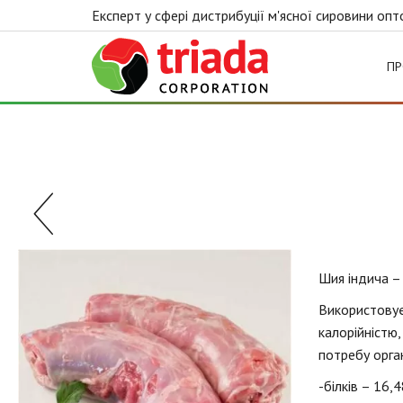
Експерт у сфері дистрибуції м'ясної сировини оп
Triada
ПР
Шия індича – 
Використовує
калорійністю,
потребу орган
-білків – 16,4