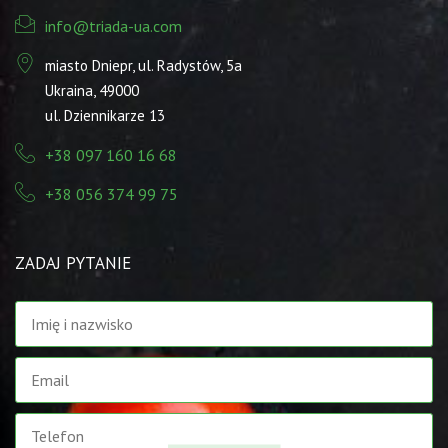
info@triada-ua.com
miasto Dniepr, ul. Radystów, 5а
Ukraina, 49000
ul. Dziennikarze 13
+38 097 160 16 68
+38 056 374 99 75
ZADAJ PYTANIE