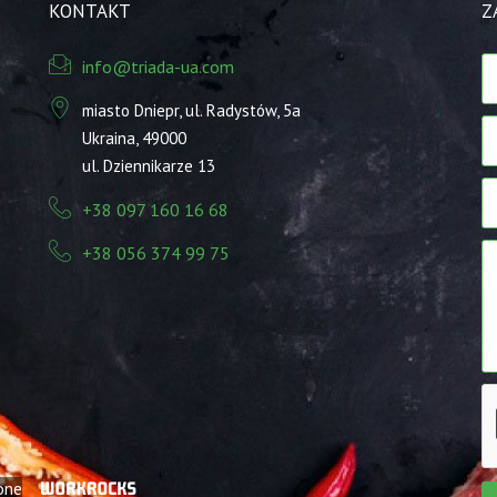
KONTAKT
Z
info@triada-ua.com
miasto Dniepr, ul. Radystów, 5а
Ukraina, 49000
ul. Dziennikarze 13
+38 097 160 16 68
+38 056 374 99 75
one