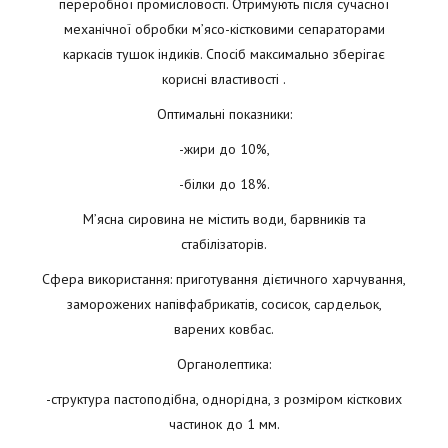
переробної промисловості. Отримують після сучасної
механічної обробки м’ясо-кістковими сепараторами
каркасів тушок індиків. Спосіб максимально зберігає
корисні властивості .
Оптимальні показники:
-жири до 10%,
-білки до 18%.
М’ясна сировина не містить води, барвників та
стабілізаторів.
Сфера використання: приготування дієтичного харчування,
заморожених напівфабрикатів, сосисок, сардельок,
варених ковбас.
Органолептика:
-структура пастоподібна, однорідна, з розміром кісткових
частинок до 1 мм.