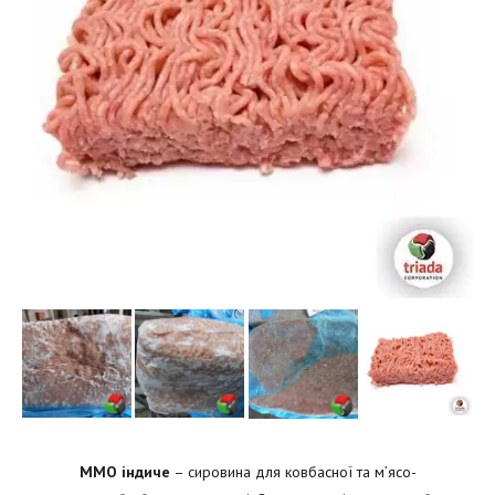
ММО індиче
– сировина для ковбасної та м’ясо-